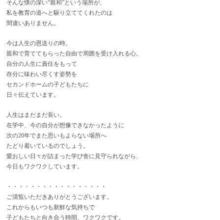
そんな懐の深い“親和”という場所が、
私を教育の道へと駆り立ててくれたのは
間違いありません。
今は人生の恩送りの時。
親和で育ててもらった自由で周囲を受け入れる心。
自分の人生に責任をもって
存分に味わい尽くす姿勢を
セカンドホームの子どもたちに
日々伝えています。
人生はまだまだ長い。
在学中、今の自分が想像できなかったように
次の20年でまた思いもよらない場所へ
たどり着いているのでしょう。
愛おしい日々が詰まった学び舎に見守られながら、
今日もワクワクしています。
・・・・・・・・・・・・・・・・・
ご清覧いただきありがとうございます。
これからもいつも新鮮な気持ちで
子どもたちと向き合う時間、ワクワクです。