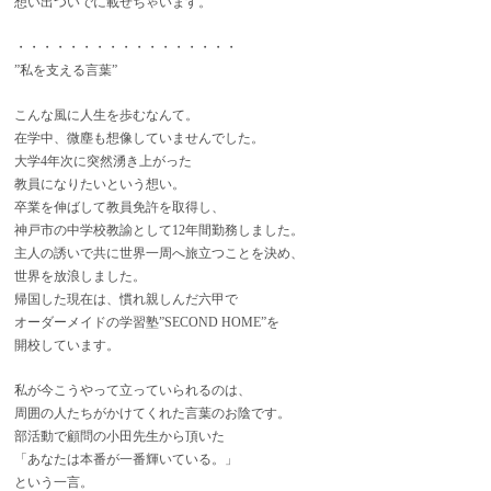
想い出ついでに載せちゃいます。
・・・・・・・・・・・・・・・・・
”私を支える言葉”
こんな風に人生を歩むなんて。
在学中、微塵も想像していませんでした。
大学4年次に突然湧き上がった
教員になりたいという想い。
卒業を伸ばして教員免許を取得し、
神戸市の中学校教諭として12年間勤務しました。
主人の誘いで共に世界一周へ旅立つことを決め、
世界を放浪しました。
帰国した現在は、慣れ親しんだ六甲で
オーダーメイドの学習塾”SECOND HOME”を
開校しています。
私が今こうやって立っていられるのは、
周囲の人たちがかけてくれた言葉のお陰です。
部活動で顧問の小田先生から頂いた
「あなたは本番が一番輝いている。」
という一言。