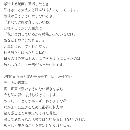
緊張する場面に遭遇したとき、
私はきっと大丈夫と踏ん張る力になっています。
勉強が思うように進まないとき、
「あなたは頭が良くていいね」
と軽々しくかけた言葉に
「私は努力しているから結果が出ているだけ。
あなたもやればできる。」
と真剣に返してくれた友人。
行き当たりばったりな私が、
日々の積み重ねを大切にできるようになったのは、
紛れもなくこの一言があったからです。
6年間日々顔を突き合わせて生活した仲間や
先生方の言葉は、
真っ正直で疑いようのない輝きを放ち、
今も私の背中を押し続けています。
やりたいことしかやらず、わがままな私に、
わがままに生きるために必要な努力や
踏ん張ることを教えてくれた母校。
決して褒められた人材ではないかもしれないけれど、
私らしく生きることを肯定してくれた日々。