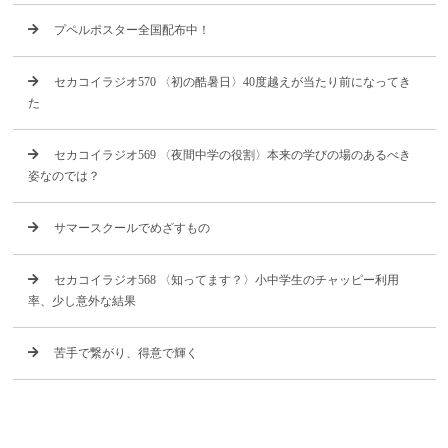
プペルポスター全国配布中！
セカコイラジオ570 〈初の酷暑日〉40度越えが当たり前になってき
た
セカコイラジオ569 〈夜間中学の役割〉本来の学びの場のあるべき
姿なのでは？
サマースクールでめざすもの
セカコイラジオ568 〈知ってます？〉小中学生のチャッピー利用
率、少し意外な結果
苦手で繋がり、得意で輝く