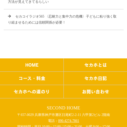
方法が見えてきてるらしい
セカコイラジオ565 〈忍耐力と集中力の危機〉子どもに粘り強く取
り組ませるためには信頼関係が必要！
HOME
セカホとは
コース・料金
セカホ日記
セカホへの道のり
お問い合わせ
SECOND HOME
〒657-0029 兵庫県神戸市灘区日尾町2-2-11 六甲第2ビル 2階南
電話：
090-4274-7861
開校時間：平日 10:00～12:00 / 15:00～21:00 土曜 9:00～17:00