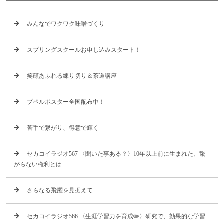
みんなでワクワク味噌づくり
スプリングスクールお申し込みスタート！
笑顔あふれる練り切り＆茶道講座
プペルポスター全国配布中！
苦手で繋がり、得意で輝く
セカコイラジオ567 〈聞いた事ある？〉10年以上前に生まれた、繋
がらない権利とは
さらなる飛躍を見据えて
セカコイラジオ566 〈生涯学習力を育成✏️〉研究で、効果的な学習