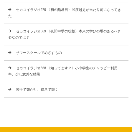
セカコイラジオ570 〈初の酷暑日〉40度越えが当たり前になってき
た
セカコイラジオ569 〈夜間中学の役割〉本来の学びの場のあるべき
姿なのでは？
サマースクールでめざすもの
セカコイラジオ568 〈知ってます？〉小中学生のチャッピー利用
率、少し意外な結果
苦手で繋がり、得意で輝く