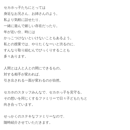
セカホっ子たちにとっては
身近なお兄さん、お姉さんのよう。
私より気軽に話せたり、
一緒に遊んで嬉しい存在だったり。
年が近い分、時には
かっこつけないといけないこともあるよう。
私との授業では、やりたくなーいと渋るのに、
すんなり取り組むんでびっくりすることも
多々あります。
人間とは人と人との間にできるもの。
対する相手が変われば、
引き出される一面が変わるのが自然。
セカホのスタッフみんなで、セカホっ子を見守る。
その想いを同じくするファミリーで日々子どもたちと
向き合っています。
せっかくのステキなファミリーなので、
随時紹介させていただきます。