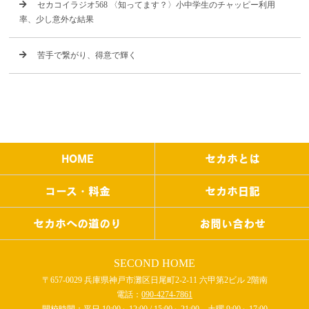
セカコイラジオ568 〈知ってます？〉小中学生のチャッピー利用
率、少し意外な結果
苦手で繋がり、得意で輝く
HOME
セカホとは
コース・料金
セカホ日記
セカホへの道のり
お問い合わせ
SECOND HOME
〒657-0029 兵庫県神戸市灘区日尾町2-2-11 六甲第2ビル 2階南
電話：
090-4274-7861