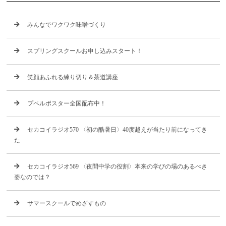
みんなでワクワク味噌づくり
スプリングスクールお申し込みスタート！
笑顔あふれる練り切り＆茶道講座
プペルポスター全国配布中！
セカコイラジオ570 〈初の酷暑日〉40度越えが当たり前になってき
た
セカコイラジオ569 〈夜間中学の役割〉本来の学びの場のあるべき
姿なのでは？
サマースクールでめざすもの