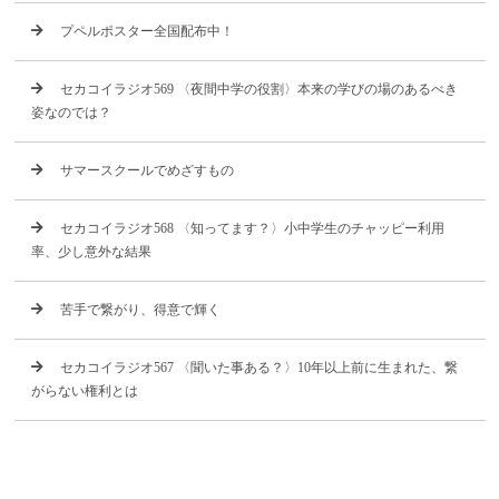
プペルポスター全国配布中！
セカコイラジオ569 〈夜間中学の役割〉本来の学びの場のあるべき
姿なのでは？
サマースクールでめざすもの
セカコイラジオ568 〈知ってます？〉小中学生のチャッピー利用
率、少し意外な結果
苦手で繋がり、得意で輝く
セカコイラジオ567 〈聞いた事ある？〉10年以上前に生まれた、繋
がらない権利とは