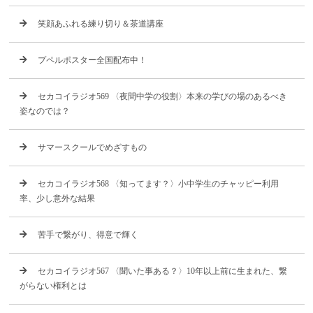
笑顔あふれる練り切り＆茶道講座
プペルポスター全国配布中！
セカコイラジオ569 〈夜間中学の役割〉本来の学びの場のあるべき
姿なのでは？
サマースクールでめざすもの
セカコイラジオ568 〈知ってます？〉小中学生のチャッピー利用
率、少し意外な結果
苦手で繋がり、得意で輝く
セカコイラジオ567 〈聞いた事ある？〉10年以上前に生まれた、繋
がらない権利とは