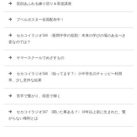
笑顔あふれる練り切り＆茶道講座
プペルポスター全国配布中！
セカコイラジオ569 〈夜間中学の役割〉本来の学びの場のあるべき
姿なのでは？
サマースクールでめざすもの
セカコイラジオ568 〈知ってます？〉小中学生のチャッピー利用
率、少し意外な結果
苦手で繋がり、得意で輝く
セカコイラジオ567 〈聞いた事ある？〉10年以上前に生まれた、繋
がらない権利とは