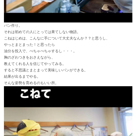
パン作り。
それは初めての人にとっては果てしない物語。
こねはじめは、こんなに手について大丈夫なんか？？と思うし、
やっとまとまった！と思ったら
油分を投入で、べちゃべちゃするし・・・。
胸のざわつきをおさえながら、
教えてくれる人を信じてやってみる。
すると不思議とまとまって美味しいパンができる。
結果が出るまでやる。
そんな姿勢を育めるのもいい所。