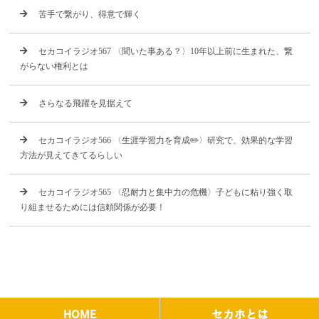
苦手で繋がり、得意で輝く
セカコイラジオ567 〈聞いた事ある？〉10年以上前に生まれた、繋
がらない権利とは
さらなる飛躍を見据えて
セカコイラジオ566 〈生涯学習力を育成✏️〉研究で、効果的な学習
方法が見えてきてるらしい
セカコイラジオ565 〈忍耐力と集中力の危機〉子どもに粘り強く取
り組ませるためには信頼関係が必要！
HOME
セカホとは