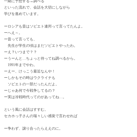
一緒に予想する→調べる
といった流れで、会話を大切にしながら
学びを進めています。
ーロシアも昔はソビエト連邦って言ってたんよ。
ーへえ～。
ー昔って言っても、
先生が学生の頃はまだソビエトやったわ。
ーえ？いつまで？？
ーうーんと…ちょっと待ってね調べるから。
1991年までやわ。
ーえー、けっこう最近なんや！
ーしかもその時はウクライナも
ソビエトの一部だったんだよ。
ーじゃあ何で今戦争してるの？
ー実は冷戦時代ってのがあってね…。
という風に会話はすすむ。
セカホっ子さんの瑞々しい感覚で言わせれば
ー争わず、譲り合ったらええのに。