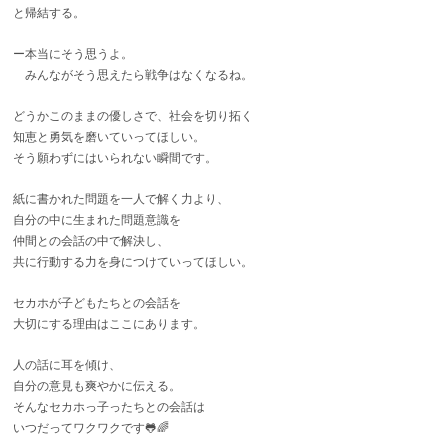
と帰結する。
ー本当にそう思うよ。
みんながそう思えたら戦争はなくなるね。
どうかこのままの優しさで、社会を切り拓く
知恵と勇気を磨いていってほしい。
そう願わずにはいられない瞬間です。
紙に書かれた問題を一人で解く力より、
自分の中に生まれた問題意識を
仲間との会話の中で解決し、
共に行動する力を身につけていってほしい。
セカホが子どもたちとの会話を
大切にする理由はここにあります。
人の話に耳を傾け、
自分の意見も爽やかに伝える。
そんなセカホっ子ったちとの会話は
いつだってワクワクです🐸🌈