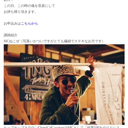
この日、この時の魂を音楽にして
お持ち帰り頂きます。
お申込みは
こちらから
講師紹介
MCねこぜ（写真いかついですがとても繊細でステキなお方です）
ヒップホップクラウンChemiCalCoookersのMCとして「純度100％のリリシス