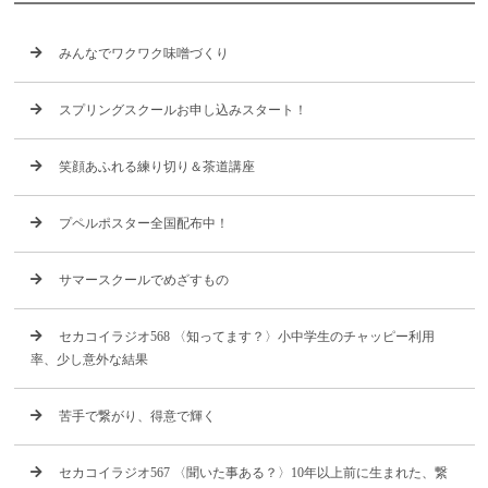
みんなでワクワク味噌づくり
スプリングスクールお申し込みスタート！
笑顔あふれる練り切り＆茶道講座
プペルポスター全国配布中！
サマースクールでめざすもの
セカコイラジオ568 〈知ってます？〉小中学生のチャッピー利用
率、少し意外な結果
苦手で繋がり、得意で輝く
セカコイラジオ567 〈聞いた事ある？〉10年以上前に生まれた、繋