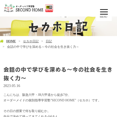
MENU
HOME
セカホ日記
日記
会話の中で学びを深める～今の社会を生き抜く力～
会話の中で学びを深める～今の社会を生き
抜く力～
2023.05.16
こんにちは、阪急六甲・JR六甲道から徒歩7分、
オーダーメイドの個別指導学習塾”SECOND HOME”（セカホ）です。
その日の授業で何を取り組むか。
自分で決めて
持ってきてくれる小6さん。