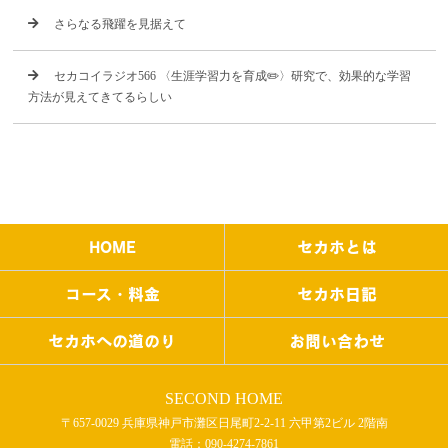
さらなる飛躍を見据えて
セカコイラジオ566 〈生涯学習力を育成✏️〉研究で、効果的な学習
方法が見えてきてるらしい
HOME
セカホとは
コース・料金
セカホ日記
セカホへの道のり
お問い合わせ
SECOND HOME
〒657-0029 兵庫県神戸市灘区日尾町2-2-11 六甲第2ビル 2階南
電話：
090-4274-7861