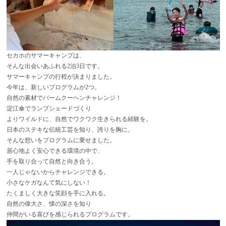
セカホのサマーキャンプは、
そんな出会いあふれる2泊3日です。
サマーキャンプの行程が決まりました。
今年は、新しいプログラムが2つ。
自然の素材でバームクーヘンチャレンジ！
淀江傘でランプシェードづくり
よりワイルドに、自然でワクワク生きられる経験を。
日本のステキな伝統工芸を知り、誇りを胸に。
そんな想いをプログラムに乗せました。
居心地よく安心できる環境の中で、
手を取り合って自然と向き合う。
一人じゃないからチャレンジできる。
小さなケガなんて気にしない！
たくましく大きな笑顔を手に入れる。
自然の偉大さ、懐の深さを知り
仲間がいる喜びを感じられるプログラムです。