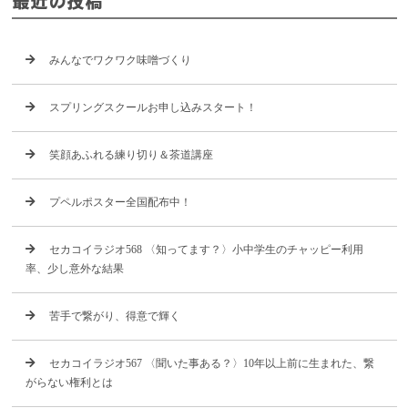
最近の投稿
みんなでワクワク味噌づくり
スプリングスクールお申し込みスタート！
笑顔あふれる練り切り＆茶道講座
プペルポスター全国配布中！
セカコイラジオ568 〈知ってます？〉小中学生のチャッピー利用
率、少し意外な結果
苦手で繋がり、得意で輝く
セカコイラジオ567 〈聞いた事ある？〉10年以上前に生まれた、繋
がらない権利とは