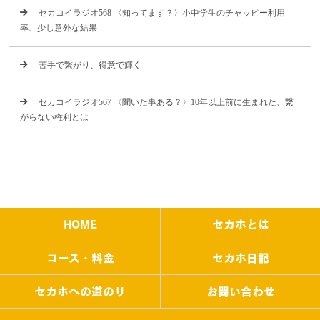
セカコイラジオ568 〈知ってます？〉小中学生のチャッピー利用
率、少し意外な結果
苦手で繋がり、得意で輝く
セカコイラジオ567 〈聞いた事ある？〉10年以上前に生まれた、繋
がらない権利とは
HOME
セカホとは
コース・料金
セカホ日記
セカホへの道のり
お問い合わせ