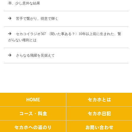
率、少し意外な結果
苦手で繋がり、得意で輝く
セカコイラジオ567 〈聞いた事ある？〉10年以上前に生まれた、繋
がらない権利とは
さらなる飛躍を見据えて
HOME
セカホとは
コース・料金
セカホ日記
セカホへの道のり
お問い合わせ