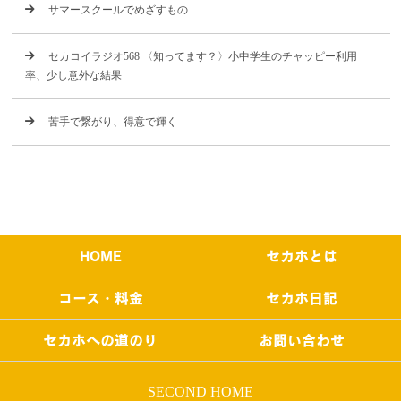
サマースクールでめざすもの
セカコイラジオ568 〈知ってます？〉小中学生のチャッピー利用
率、少し意外な結果
苦手で繋がり、得意で輝く
HOME
セカホとは
コース・料金
セカホ日記
セカホへの道のり
お問い合わせ
SECOND HOME