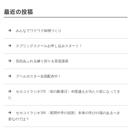
最近の投稿
みんなでワクワク味噌づくり
スプリングスクールお申し込みスタート！
笑顔あふれる練り切り＆茶道講座
プペルポスター全国配布中！
セカコイラジオ570 〈初の酷暑日〉40度越えが当たり前になってき
た
セカコイラジオ569 〈夜間中学の役割〉本来の学びの場のあるべき
姿なのでは？