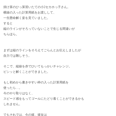
掛け算のひっ算習いたての小2セカホっ子さん。
横線の入った計算用紙をお渡しして、
一生懸命解く姿を見ていました。
すると
縦のラインがそろっていないことで生じる間違いが
ちらほら。
まずは縦のラインをそろえてごらんとお伝えしましたが
自力では難しそう。
そこで、縦線を赤でひいてもっかいチャレンジ。
ビシッと解くことができました。
もし初めから書きやすい枠の入った計算用紙を
使ったら…。
今のやり取りはなく、
スピード感をもってゴールにたどり着くことができるかも
しれません。
でもそれでは、今の彼、彼女は