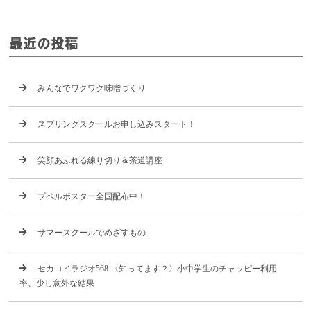
最近の投稿
みんなでワクワク味噌づくり
スプリングスクールお申し込みスタート！
笑顔あふれる練り切り＆茶道講座
プペルポスター全国配布中！
サマースクールでめざすもの
セカコイラジオ568 〈知ってます？〉小中学生のチャッピー利用
率、少し意外な結果