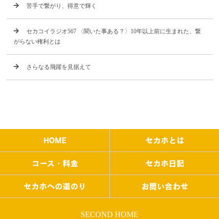
苦手で繋がり、得意で輝く
セカコイラジオ567 〈聞いた事ある？〉10年以上前に生まれた、繋
がらない権利とは
さらなる飛躍を見据えて
HOME
セカホとは
コース・料金
セカホ日記
セカホへの道のり
お問い合わせ
SECOND HOME