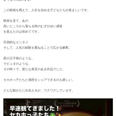
この映画を携えて、人生を歩める子どもたちが羨ましいです。
映画を見て、あの
高いところから落ちる時のむずがゆい感覚
を覚えたのは初めてです。
圧倒的なエンタメ
そして、人生の経験を重ねることで広がる解釈。
星の王子様のような。
ラピュタのような。
その時々で、新たな発見のある作品でした。
セカホっ子たちと感想をシェアできるのも嬉しい。
どんな観かたに出会えるか、ワクワクしています。