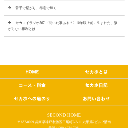
苦手で繋がり、得意で輝く
セカコイラジオ567 〈聞いた事ある？〉10年以上前に生まれた、繋
がらない権利とは
HOME
セカホとは
コース・料金
セカホ日記
セカホへの道のり
お問い合わせ
SECOND HOME
〒657-0029 兵庫県神戸市灘区日尾町2-2-11 六甲第2ビル 2階南
電話：
090-4274-7861