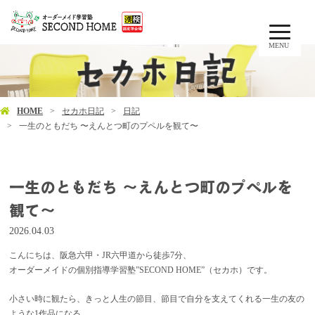
MENU
HOME
セカホ日記
日記
一生のともだち 〜えんとつ町のプペルを観て〜
一生のともだち 〜えんとつ町のプペルを
観て〜
2026.04.03
こんにちは、阪急六甲・JR六甲道から徒歩7分、
オーダーメイドの個別指導学習塾”SECOND HOME”（セカホ）です。
小さい時に観たら、きっと人生の節目、節目で自分を支えてくれる一生の友の
ような1作品になる。