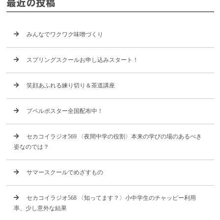
最近の投稿
みんなでワクワク味噌づくり
スプリングスクールお申し込みスタート！
笑顔あふれる練り切り＆茶道講座
プペルポスター全国配布中！
セカコイラジオ569 〈夜間中学の役割〉本来の学びの場のあるべき
姿なのでは？
サマースクールでめざすもの
セカコイラジオ568 〈知ってます？〉小中学生のチャッピー利用
率、少し意外な結果