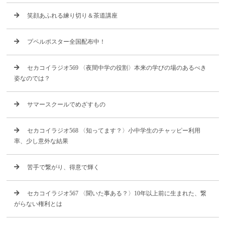
笑顔あふれる練り切り＆茶道講座
プペルポスター全国配布中！
セカコイラジオ569 〈夜間中学の役割〉本来の学びの場のあるべき
姿なのでは？
サマースクールでめざすもの
セカコイラジオ568 〈知ってます？〉小中学生のチャッピー利用
率、少し意外な結果
苦手で繋がり、得意で輝く
セカコイラジオ567 〈聞いた事ある？〉10年以上前に生まれた、繋
がらない権利とは