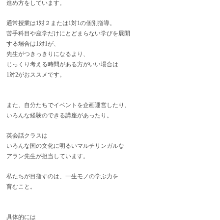
進め方をしています。
通常授業は1対２または1対1の個別指導。
苦手科目や座学だけにとどまらない学びを展開
する場合は1対1が、
先生がつきっきりになるより、
じっくり考える時間がある方がいい場合は
1対2がおススメです。
また、自分たちでイベントを企画運営したり、
いろんな経験のできる講座があったり。
英会話クラスは
いろんな国の文化に明るいマルチリンガルな
アラン先生が担当しています。
私たちが目指すのは、一生モノの学ぶ力を
育むこと。
具体的には