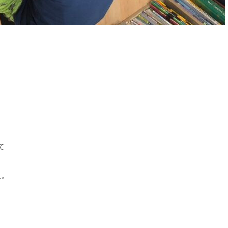
。
て
段。