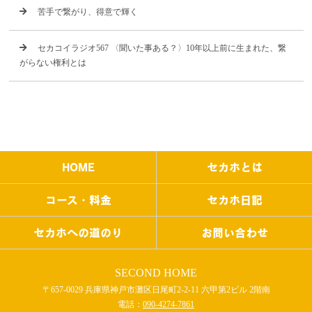
苦手で繋がり、得意で輝く
セカコイラジオ567 〈聞いた事ある？〉10年以上前に生まれた、繋
がらない権利とは
HOME
セカホとは
コース・料金
セカホ日記
セカホへの道のり
お問い合わせ
SECOND HOME
〒657-0029 兵庫県神戸市灘区日尾町2-2-11 六甲第2ビル 2階南
電話：
090-4274-7861