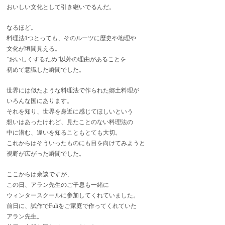
おいしい文化として引き継いでるんだ。
なるほど。
料理法1つとっても、そのルーツに歴史や地理や
文化が垣間見える。
”おいしくするため”以外の理由があることを
初めて意識した瞬間でした。
世界には似たような料理法で作られた郷土料理が
いろんな国にあります。
それを知り、世界を身近に感じてほしいという
想いはあったけれど、見たことのない料理法の
中に潜む、違いを知ることもとても大切。
これからはそういったものにも目を向けてみようと
視野が広がった瞬間でした。
ここからは余談ですが、
この日、アラン先生のご子息も一緒に
ウィンタースクールに参加してくれていました。
前日に、試作でFuliをご家庭で作ってくれていた
アラン先生。