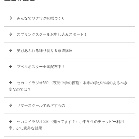
みんなでワクワク味噌づくり
スプリングスクールお申し込みスタート！
笑顔あふれる練り切り＆茶道講座
プペルポスター全国配布中！
セカコイラジオ569 〈夜間中学の役割〉本来の学びの場のあるべき
姿なのでは？
サマースクールでめざすもの
セカコイラジオ568 〈知ってます？〉小中学生のチャッピー利用
率、少し意外な結果