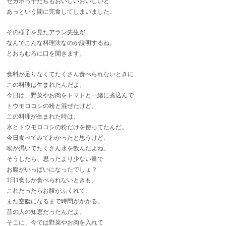
セカホっ子たちもおいしいおいしいと
あっという間に完食してしまいました。
その様子を見たアラン先生が
なんでこんな料理法なのか説明するね。
とおもむろに口を開きます。
食料が足りなくてたくさん食べられないときに
この料理は生まれたんだよ。
今日は、野菜やお肉をトマトと一緒に煮込んで
トウモロコシの粉と混ぜたけど、
この料理が生まれた時は、
水とトウモロコシの粉だけを使ってたんだ。
今日食べてみてわかったと思うけど、
喉が渇いてたくさん水を飲んだよね。
そうしたら、思ったより少ない量で
お腹がいっぱいになったでしょ？
1日1食しか食べられないときも、
これだったらお腹がふくれて、
また空腹になるまで時間がかかる。
昔の人の知恵だったんだよ。
そこに、今では野菜やお肉を入れて