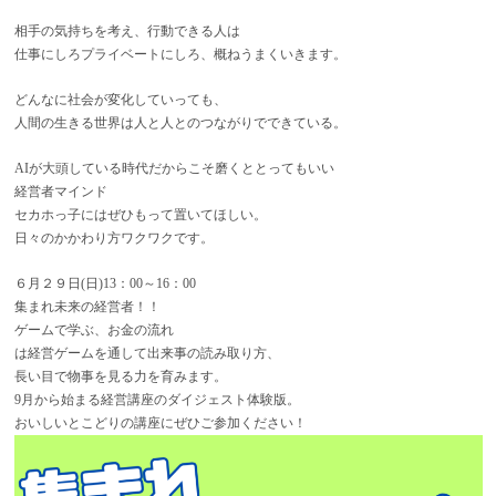
相手の気持ちを考え、行動できる人は
仕事にしろプライベートにしろ、概ねうまくいきます。
どんなに社会が変化していっても、
人間の生きる世界は人と人とのつながりでできている。
AIが大頭している時代だからこそ磨くととってもいい
経営者マインド
セカホっ子にはぜひもって置いてほしい。
日々のかかわり方ワクワクです。
６月２９日(日)13：00～16：00
集まれ未来の経営者！！
ゲームで学ぶ、お金の流れ
は経営ゲームを通して出来事の読み取り方、
長い目で物事を見る力を育みます。
9月から始まる経営講座のダイジェスト体験版。
おいしいとこどりの講座にぜひご参加ください！