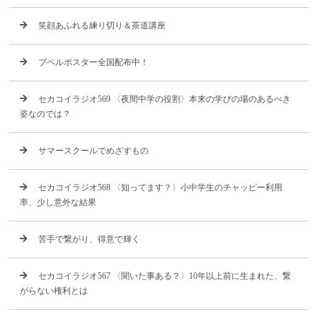
笑顔あふれる練り切り＆茶道講座
プペルポスター全国配布中！
セカコイラジオ569 〈夜間中学の役割〉本来の学びの場のあるべき
姿なのでは？
サマースクールでめざすもの
セカコイラジオ568 〈知ってます？〉小中学生のチャッピー利用
率、少し意外な結果
苦手で繋がり、得意で輝く
セカコイラジオ567 〈聞いた事ある？〉10年以上前に生まれた、繋
がらない権利とは