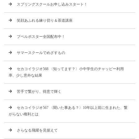
スプリングスクールお申し込みスタート！
笑顔あふれる練り切り＆茶道講座
プペルポスター全国配布中！
サマースクールでめざすもの
セカコイラジオ568 〈知ってます？〉小中学生のチャッピー利用
率、少し意外な結果
苦手で繋がり、得意で輝く
セカコイラジオ567 〈聞いた事ある？〉10年以上前に生まれた、繋
がらない権利とは
さらなる飛躍を見据えて