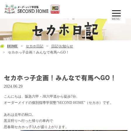
MENU
HOME
セカホ日記
日記
/
お知らせ
セカホっ子企画！みんなで有馬へGO！
セカホっ子企画！みんなで有馬へGO！
2024.06.29
こんにちは、阪急六甲・JR六甲道から徒歩7分、
オーダーメイドの個別指導学習塾”SECOND HOME”（セカホ）です。
あれは去年の秋口。
黒豆狩りへ行った帰りの車内で
思春期セカホっ子3人が盛り上がります。