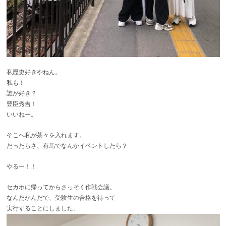
私歴史好きやねん。
私も！
誰が好き？
豊臣秀吉！
いいねー。
そこへ私が茶々を入れます。
だったらさ、有馬でなんかイベントしたら？
やるー！！
セカホに帰ってからさっそく作戦会議。
なんだかんだで、受験生の合格を待って
実行することにしました。