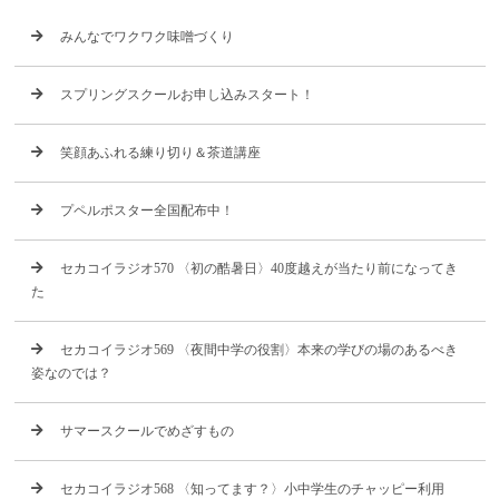
みんなでワクワク味噌づくり
スプリングスクールお申し込みスタート！
笑顔あふれる練り切り＆茶道講座
プペルポスター全国配布中！
セカコイラジオ570 〈初の酷暑日〉40度越えが当たり前になってき
た
セカコイラジオ569 〈夜間中学の役割〉本来の学びの場のあるべき
姿なのでは？
サマースクールでめざすもの
セカコイラジオ568 〈知ってます？〉小中学生のチャッピー利用