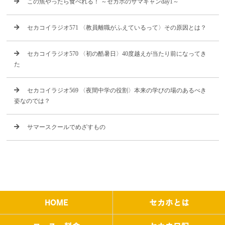
この魚やったら食べれる！ ～セカホのサマキャンday1～
セカコイラジオ571 〈教員離職がふえているって〉その原因とは？
セカコイラジオ570 〈初の酷暑日〉40度越えが当たり前になってき
た
セカコイラジオ569 〈夜間中学の役割〉本来の学びの場のあるべき
姿なのでは？
サマースクールでめざすもの
HOME
セカホとは