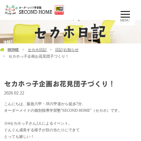
MENU
HOME
セカホ日記
日記
/
お知らせ
セカホっ子企画お花見団子づくり！
セカホっ子企画お花見団子づくり！
2026.02.22
こんにちは、阪急六甲・JR六甲道から徒歩7分、
オーダーメイドの個別指導学習塾”SECOND HOME”（セカホ）です。
小4セカホっ子さん2人によるイベント。
ぐんぐん成長する様子が目の当たりにできて
とっても嬉しい！