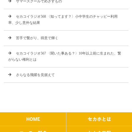
サマースクールでめざすもの
セカコイラジオ568 〈知ってます？〉小中学生のチャッピー利用
率、少し意外な結果
苦手で繋がり、得意で輝く
セカコイラジオ567 〈聞いた事ある？〉10年以上前に生まれた、繋
がらない権利とは
さらなる飛躍を見据えて
HOME
セカホとは