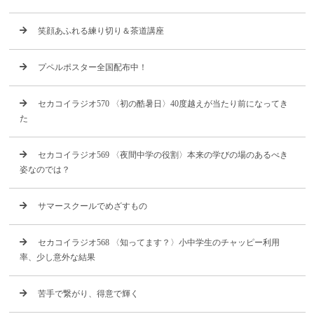
笑顔あふれる練り切り＆茶道講座
プペルポスター全国配布中！
セカコイラジオ570 〈初の酷暑日〉40度越えが当たり前になってき
た
セカコイラジオ569 〈夜間中学の役割〉本来の学びの場のあるべき
姿なのでは？
サマースクールでめざすもの
セカコイラジオ568 〈知ってます？〉小中学生のチャッピー利用
率、少し意外な結果
苦手で繋がり、得意で輝く