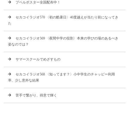
プペルポスター全国配布中！
セカコイラジオ570 〈初の酷暑日〉40度越えが当たり前になってき
た
セカコイラジオ569 〈夜間中学の役割〉本来の学びの場のあるべき
姿なのでは？
サマースクールでめざすもの
セカコイラジオ568 〈知ってます？〉小中学生のチャッピー利用
率、少し意外な結果
苦手で繋がり、得意で輝く