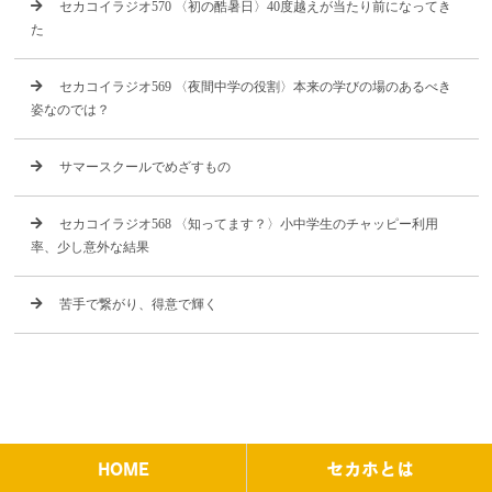
セカコイラジオ570 〈初の酷暑日〉40度越えが当たり前になってき
た
セカコイラジオ569 〈夜間中学の役割〉本来の学びの場のあるべき
姿なのでは？
サマースクールでめざすもの
セカコイラジオ568 〈知ってます？〉小中学生のチャッピー利用
率、少し意外な結果
苦手で繋がり、得意で輝く
HOME
セカホとは