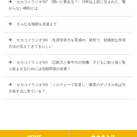
セカコイラジオ567 〈聞いた事ある？〉10年以上前に生まれた、繋
がらない権利とは
さらなる飛躍を見据えて
セカコイラジオ566 〈生涯学習力を育成✏️〉研究で、効果的な学習
方法が見えてきてるらしい
セカコイラジオ565 〈忍耐力と集中力の危機〉子どもに粘り強く取
り組ませるためには信頼関係が必要！
セカコイラジオ564 〈ノルウェーで見直し〉教育のデジタル化は引
き返す点に来ている？