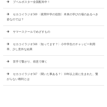
プペルポスター全国配布中！
セカコイラジオ569 〈夜間中学の役割〉本来の学びの場のあるべき
姿なのでは？
サマースクールでめざすもの
セカコイラジオ568 〈知ってます？〉小中学生のチャッピー利用
率、少し意外な結果
苦手で繋がり、得意で輝く
セカコイラジオ567 〈聞いた事ある？〉10年以上前に生まれた、繋
がらない権利とは