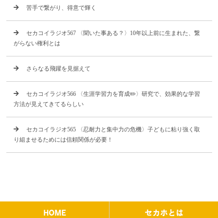
苦手で繋がり、得意で輝く
セカコイラジオ567 〈聞いた事ある？〉10年以上前に生まれた、繋
がらない権利とは
さらなる飛躍を見据えて
セカコイラジオ566 〈生涯学習力を育成✏️〉研究で、効果的な学習
方法が見えてきてるらしい
セカコイラジオ565 〈忍耐力と集中力の危機〉子どもに粘り強く取
り組ませるためには信頼関係が必要！
HOME
セカホとは