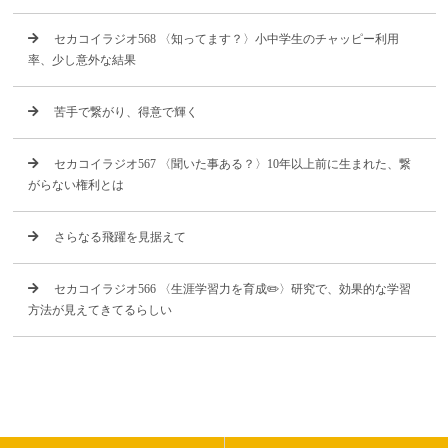
セカコイラジオ568 〈知ってます？〉小中学生のチャッピー利用
率、少し意外な結果
苦手で繋がり、得意で輝く
セカコイラジオ567 〈聞いた事ある？〉10年以上前に生まれた、繋
がらない権利とは
さらなる飛躍を見据えて
セカコイラジオ566 〈生涯学習力を育成✏️〉研究で、効果的な学習
方法が見えてきてるらしい