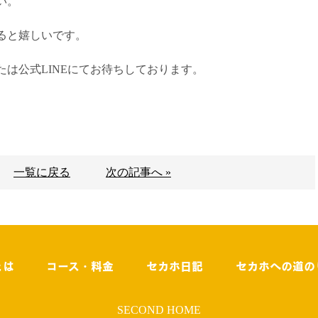
い。
ると嬉しいです。
は公式LINEにてお待ちしております。
一覧に戻る
次の記事へ »
とは
コース・料金
セカホ日記
セカホへの道の
SECOND HOME