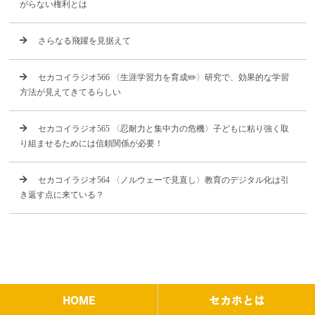
がらない権利とは
さらなる飛躍を見据えて
セカコイラジオ566 〈生涯学習力を育成✏️〉研究で、効果的な学習
方法が見えてきてるらしい
セカコイラジオ565 〈忍耐力と集中力の危機〉子どもに粘り強く取
り組ませるためには信頼関係が必要！
セカコイラジオ564 〈ノルウェーで見直し〉教育のデジタル化は引
き返す点に来ている？
HOME
セカホとは