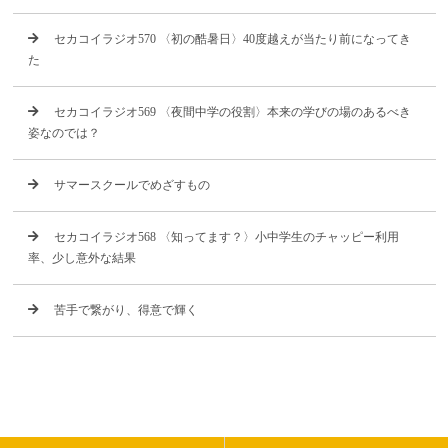
セカコイラジオ570 〈初の酷暑日〉40度越えが当たり前になってき
た
セカコイラジオ569 〈夜間中学の役割〉本来の学びの場のあるべき
姿なのでは？
サマースクールでめざすもの
セカコイラジオ568 〈知ってます？〉小中学生のチャッピー利用
率、少し意外な結果
苦手で繋がり、得意で輝く