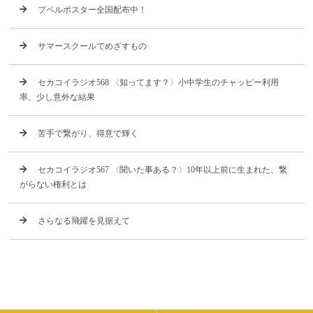
プペルポスター全国配布中！
サマースクールでめざすもの
セカコイラジオ568 〈知ってます？〉小中学生のチャッピー利用
率、少し意外な結果
苦手で繋がり、得意で輝く
セカコイラジオ567 〈聞いた事ある？〉10年以上前に生まれた、繋
がらない権利とは
さらなる飛躍を見据えて