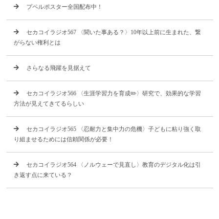
プペルポスター全国配布中！
セカコイラジオ567 〈聞いた事ある？〉10年以上前に生まれた、繋
がらない権利とは
さらなる飛躍を見据えて
セカコイラジオ566 〈生涯学習力を育成✏️〉研究で、効果的な学習
方法が見えてきてるらしい
セカコイラジオ565 〈忍耐力と集中力の危機〉子どもに粘り強く取
り組ませるためには信頼関係が必要！
セカコイラジオ564 〈ノルウェーで見直し〉教育のデジタル化は引
き返す点に来ている？