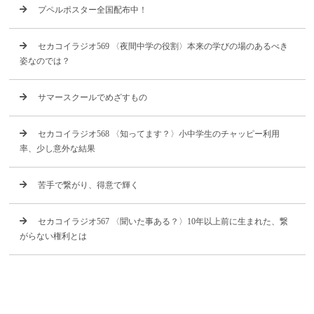
プペルポスター全国配布中！
セカコイラジオ569 〈夜間中学の役割〉本来の学びの場のあるべき
姿なのでは？
サマースクールでめざすもの
セカコイラジオ568 〈知ってます？〉小中学生のチャッピー利用
率、少し意外な結果
苦手で繋がり、得意で輝く
セカコイラジオ567 〈聞いた事ある？〉10年以上前に生まれた、繋
がらない権利とは