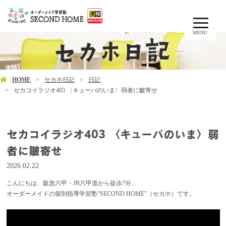
MENU
HOME
セカホ日記
日記
セカコイラジオ403 〈キューバのいま〉弱者に皺寄せ
セカコイラジオ403 〈キューバのいま〉弱
者に皺寄せ
2026.02.22
こんにちは、阪急六甲・JR六甲道から徒歩7分、
オーダーメイドの個別指導学習塾”SECOND HOME”（セカホ）です。