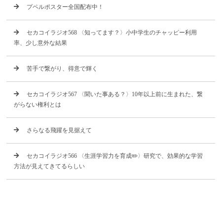
プペルポスター全国配布中！
セカコイラジオ568 〈知ってます？〉小中学生のチャッピー利用
率、少し意外な結果
苦手で繋がり、得意で輝く
セカコイラジオ567 〈聞いた事ある？〉10年以上前に生まれた、繋
がらない権利とは
さらなる飛躍を見据えて
セカコイラジオ566 〈生涯学習力を育成✏️〉研究で、効果的な学習
方法が見えてきてるらしい