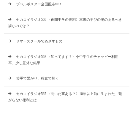
プペルポスター全国配布中！
セカコイラジオ569 〈夜間中学の役割〉本来の学びの場のあるべき
姿なのでは？
サマースクールでめざすもの
セカコイラジオ568 〈知ってます？〉小中学生のチャッピー利用
率、少し意外な結果
苦手で繋がり、得意で輝く
セカコイラジオ567 〈聞いた事ある？〉10年以上前に生まれた、繋
がらない権利とは