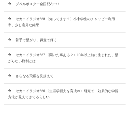
プペルポスター全国配布中！
セカコイラジオ568 〈知ってます？〉小中学生のチャッピー利用
率、少し意外な結果
苦手で繋がり、得意で輝く
セカコイラジオ567 〈聞いた事ある？〉10年以上前に生まれた、繋
がらない権利とは
さらなる飛躍を見据えて
セカコイラジオ566 〈生涯学習力を育成✏️〉研究で、効果的な学習
方法が見えてきてるらしい