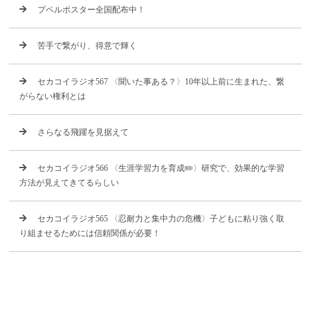
プペルポスター全国配布中！
苦手で繋がり、得意で輝く
セカコイラジオ567 〈聞いた事ある？〉10年以上前に生まれた、繋
がらない権利とは
さらなる飛躍を見据えて
セカコイラジオ566 〈生涯学習力を育成✏️〉研究で、効果的な学習
方法が見えてきてるらしい
セカコイラジオ565 〈忍耐力と集中力の危機〉子どもに粘り強く取
り組ませるためには信頼関係が必要！