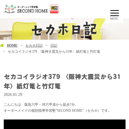
MENU
HOME
セカホ日記
日記
セカコイラジオ379 〈阪神大震災から31年〉紙灯篭と竹灯篭
セカコイラジオ379 〈阪神大震災から31
年〉紙灯篭と竹灯篭
2026.01.29
こんにちは、阪急六甲・JR六甲道から徒歩7分、
オーダーメイドの個別指導学習塾”SECOND HOME”（セカホ）です。