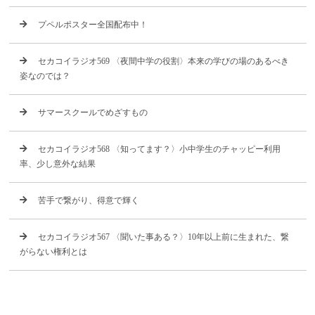
プペルポスター全国配布中！
セカコイラジオ569 〈夜間中学の役割〉本来の学びの場のあるべき
姿なのでは？
サマースクールでめざすもの
セカコイラジオ568 〈知ってます？〉小中学生のチャッピー利用
率、少し意外な結果
苦手で繋がり、得意で輝く
セカコイラジオ567 〈聞いた事ある？〉10年以上前に生まれた、繋
がらない権利とは