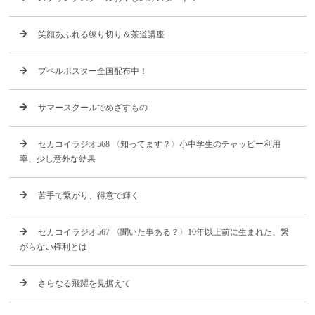
笑顔あふれる練り切り＆茶道講座
プペルポスター全国配布中！
サマースクールでめざすもの
セカコイラジオ568 〈知ってます？〉小中学生のチャッピー利用
率、少し意外な結果
苦手で繋がり、得意で輝く
セカコイラジオ567 〈聞いた事ある？〉10年以上前に生まれた、繋
がらない権利とは
さらなる飛躍を見据えて