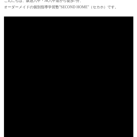
こんにちは、阪急六甲・JR六甲道から徒歩7分、
オーダーメイドの個別指導学習塾”SECOND HOME”（セカホ）です。