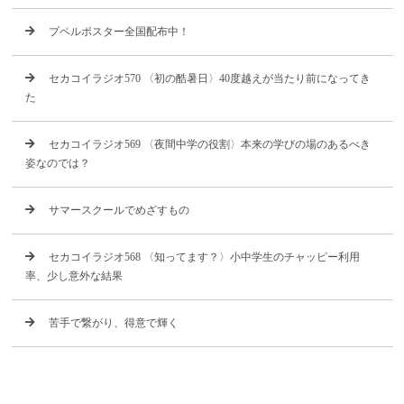
プペルポスター全国配布中！
セカコイラジオ570 〈初の酷暑日〉40度越えが当たり前になってき
た
セカコイラジオ569 〈夜間中学の役割〉本来の学びの場のあるべき
姿なのでは？
サマースクールでめざすもの
セカコイラジオ568 〈知ってます？〉小中学生のチャッピー利用
率、少し意外な結果
苦手で繋がり、得意で輝く