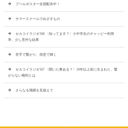
プペルポスター全国配布中！
サマースクールでめざすもの
セカコイラジオ568 〈知ってます？〉小中学生のチャッピー利用
率、少し意外な結果
苦手で繋がり、得意で輝く
セカコイラジオ567 〈聞いた事ある？〉10年以上前に生まれた、繋
がらない権利とは
さらなる飛躍を見据えて