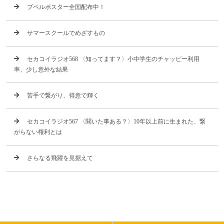
プペルポスター全国配布中！
サマースクールでめざすもの
セカコイラジオ568 〈知ってます？〉小中学生のチャッピー利用
率、少し意外な結果
苦手で繋がり、得意で輝く
セカコイラジオ567 〈聞いた事ある？〉10年以上前に生まれた、繋
がらない権利とは
さらなる飛躍を見据えて