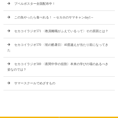
プペルポスター全国配布中！
この魚やったら食べれる！ ～セカホのサマキャンday1～
セカコイラジオ571 〈教員離職がふえているって〉その原因とは？
セカコイラジオ570 〈初の酷暑日〉40度越えが当たり前になってき
た
セカコイラジオ569 〈夜間中学の役割〉本来の学びの場のあるべき
姿なのでは？
サマースクールでめざすもの