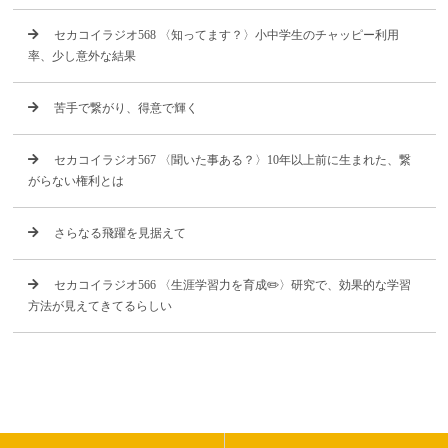
セカコイラジオ568 〈知ってます？〉小中学生のチャッピー利用
率、少し意外な結果
苦手で繋がり、得意で輝く
セカコイラジオ567 〈聞いた事ある？〉10年以上前に生まれた、繋
がらない権利とは
さらなる飛躍を見据えて
セカコイラジオ566 〈生涯学習力を育成✏️〉研究で、効果的な学習
方法が見えてきてるらしい