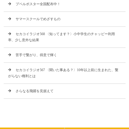
プペルポスター全国配布中！
サマースクールでめざすもの
セカコイラジオ568 〈知ってます？〉小中学生のチャッピー利用
率、少し意外な結果
苦手で繋がり、得意で輝く
セカコイラジオ567 〈聞いた事ある？〉10年以上前に生まれた、繋
がらない権利とは
さらなる飛躍を見据えて