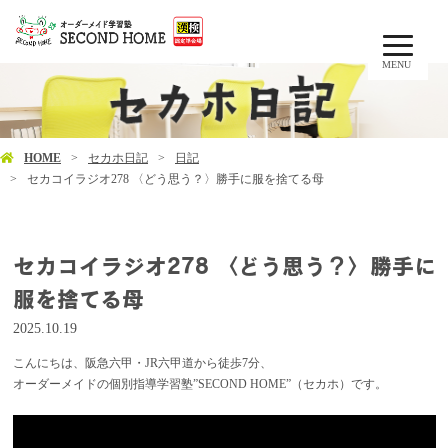
MENU
HOME
セカホ日記
日記
セカコイラジオ278 〈どう思う？〉勝手に服を捨てる母
セカコイラジオ278 〈どう思う？〉勝手に
服を捨てる母
2025.10.19
こんにちは、阪急六甲・JR六甲道から徒歩7分、
オーダーメイドの個別指導学習塾”SECOND HOME”（セカホ）です。