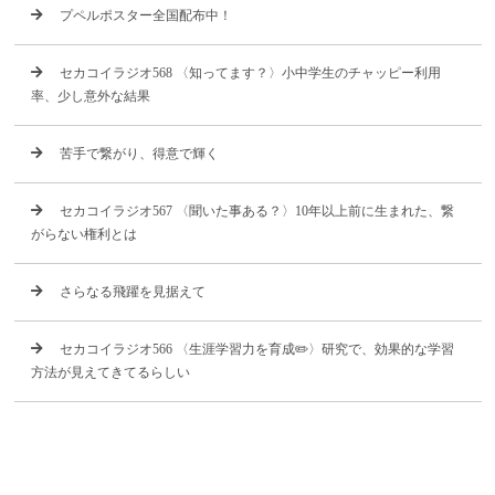
プペルポスター全国配布中！
セカコイラジオ568 〈知ってます？〉小中学生のチャッピー利用
率、少し意外な結果
苦手で繋がり、得意で輝く
セカコイラジオ567 〈聞いた事ある？〉10年以上前に生まれた、繋
がらない権利とは
さらなる飛躍を見据えて
セカコイラジオ566 〈生涯学習力を育成✏️〉研究で、効果的な学習
方法が見えてきてるらしい