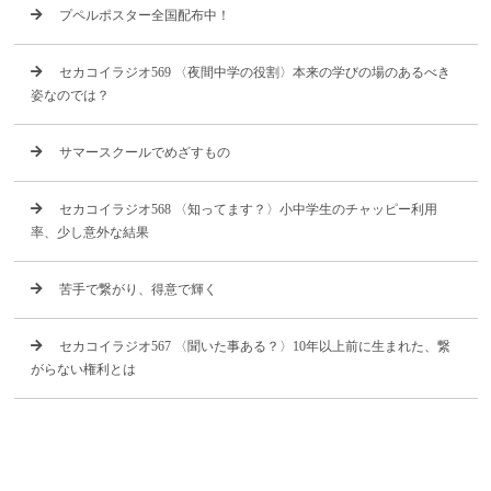
プペルポスター全国配布中！
セカコイラジオ569 〈夜間中学の役割〉本来の学びの場のあるべき
姿なのでは？
サマースクールでめざすもの
セカコイラジオ568 〈知ってます？〉小中学生のチャッピー利用
率、少し意外な結果
苦手で繋がり、得意で輝く
セカコイラジオ567 〈聞いた事ある？〉10年以上前に生まれた、繋
がらない権利とは